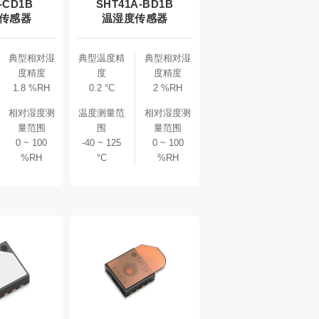
-CD1B
SHT41A-BD1B
传感器
温湿度传感器
典型相对湿
典型温度精
典型相对湿
度精度
度
度精度
1.8 %RH
0.2 °C
2 %RH
相对湿度测
温度测量范
相对湿度测
量范围
围
量范围
0 ~ 100
-40 ~ 125
0 ~ 100
%RH
°C
%RH