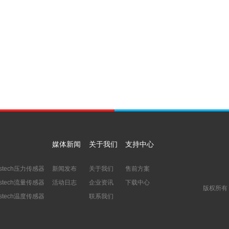
媒体新闻
关于我们
支持中心
nstech压力传感器
新闻发布
关于我们
售前方案
nstech流量传感器
活动日志
企业资讯
下载中心
版权所有
nstech温度传感器
联系我们