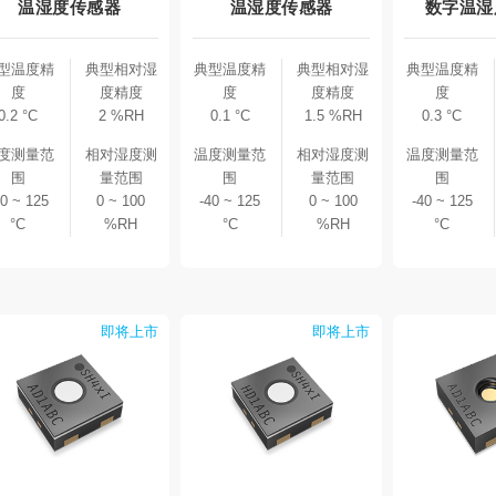
温湿度传感器
温湿度传感器
数字温湿
（±
型温度精
典型相对湿
典型温度精
典型相对湿
典型温度精
度
度精度
度
度精度
度
0.2 °C
2 %RH
0.1 °C
1.5 %RH
0.3 °C
度测量范
相对湿度测
温度测量范
相对湿度测
温度测量范
围
量范围
围
量范围
围
40 ~ 125
0 ~ 100
-40 ~ 125
0 ~ 100
-40 ~ 125
°C
%RH
°C
%RH
°C
即将上市
即将上市