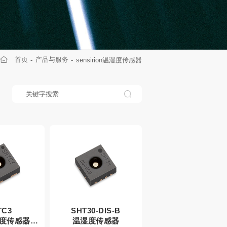
首页
产品与服务
sensirion温湿度传感器
TC3
SHT30-DIS-B
度传感器
温湿度传感器