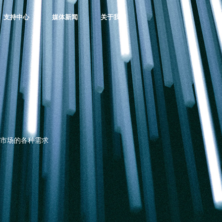
支持中心
媒体新闻
关于我们
市场的各种需求