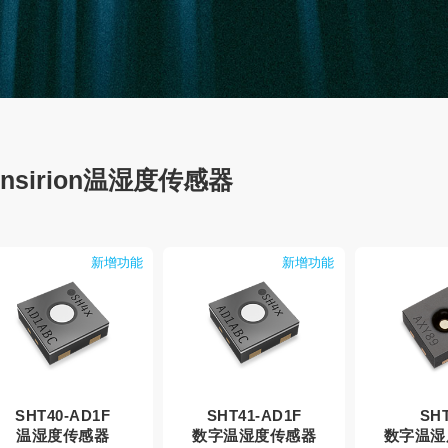
ensirion温湿度传感器
新增功能
新增功能
SHT40-AD1F
SHT41-AD1F
SH
温湿度传感器
数字温湿度传感器
数字温湿