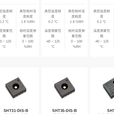
（±
型温度精
典型相对湿
典型温度精
典型相对湿
典型温度精
度
度精度
度
度精度
度
0.2 °C
1.8 %RH
0.2 °C
1.8 %RH
0.2 °C
度测量范
相对湿度测
温度测量范
相对湿度测
温度测量范
围
量范围
围
量范围
围
40 ~ 125
0 ~ 100
-40 ~ 125
0 ~ 100
-40 ~ 125
°C
%RH
°C
%RH
°C
SHT31-DIS-B
SHT35-DIS-B
SH