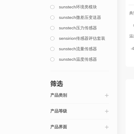
sunstech环境类模块
典
sunstech微差压变送器
sunstech压力传感器
温
sensirion传感器评估套装
sunstech流量传感器
-
sunstech温度传感器
筛选
产品类别
产品等级
产品界面