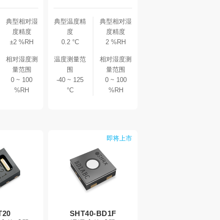
2%)
典型相对湿
典型温度精
典型相对湿
度精度
度
度精度
±2 %RH
0.2 °C
2 %RH
相对湿度测
温度测量范
相对湿度测
量范围
围
量范围
0 ~ 100
-40 ~ 125
0 ~ 100
%RH
°C
%RH
即将上市
T20
SHT40-BD1F