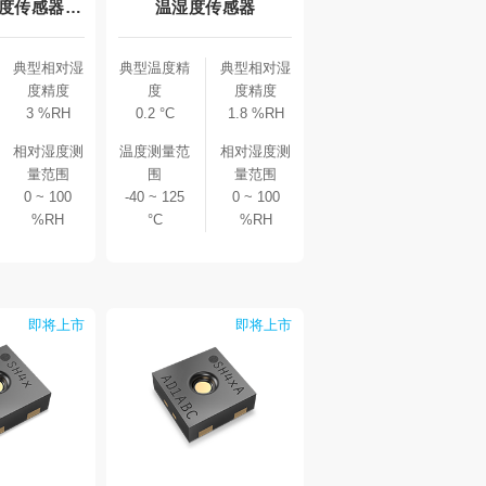
度传感器
温湿度传感器
3%）
典型相对湿
典型温度精
典型相对湿
度精度
度
度精度
3 %RH
0.2 °C
1.8 %RH
相对湿度测
温度测量范
相对湿度测
量范围
围
量范围
0 ~ 100
-40 ~ 125
0 ~ 100
%RH
°C
%RH
即将上市
即将上市